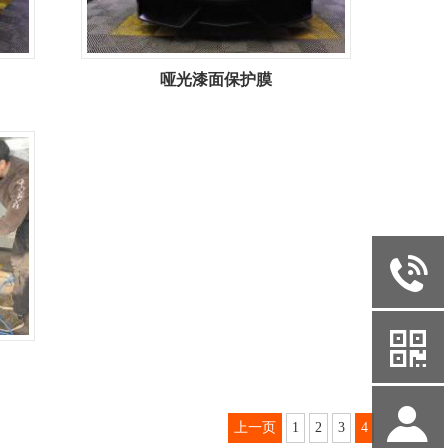
哑光漆面保护膜
y
b
S
上一页
1
2
3
4