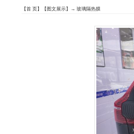
【
首 页
】【
图文展示
】→
玻璃隔热膜