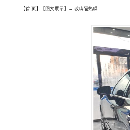
【
首 页
】【
图文展示
】→
玻璃隔热膜