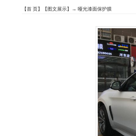
【
首 页
】【
图文展示
】→
哑光漆面保护膜